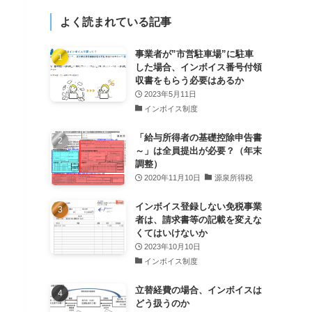
よく読まれている記事
事業者が”市営駐車場”に駐車
した場合、インボイス番号付領
収書をもらう必要はあるか
2023年5月11日
インボイス制度
「給与所得者の基礎控除申告書
～」は全員提出が必要？（年末
調整）
2020年11月10日
源泉所得税
インボイス登録しない免税事業
者は、請求書等の記載を変えな
くてはいけないか
2023年10月10日
インボイス制度
立替経費の場合、インボイスは
どう扱うのか