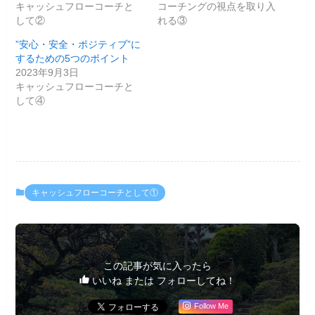
キャッシュフローコーチと
コーチングの視点を取り入
して②
れる③
”安心・安全・ポジティブ”に
するための5つのポイント
2023年9月3日
キャッシュフローコーチと
して④
キャッシュフローコーチとして①
この記事が気に入ったら
いいね または フォローしてね！
Follow Me