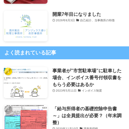
開業7年目になりました
2026年8月3日
自己紹介、当事務所の特徴
よく読まれている記事
事業者が”市営駐車場”に駐車した
場合、インボイス番号付領収書を
もらう必要はあるか
2023年5月11日
インボイス制度
「給与所得者の基礎控除申告書
～」は全員提出が必要？（年末調
整）
2020年11月10日
源泉所得税