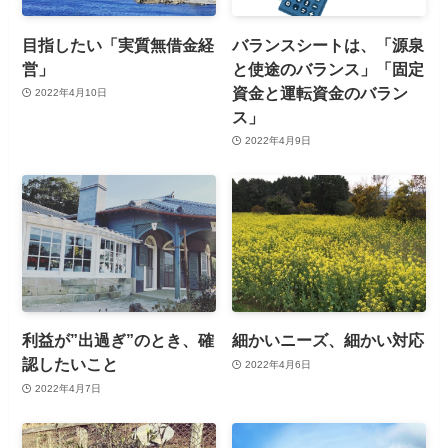
目指したい「実質無借金経
バランスシートは、「源泉
営」
と使途のバランス」「固定
資金と運転資金のバラン
2022年4月10日
ス」
2022年4月9日
利益が”出過ぎ”のとき、確
細かいニーズ、細かい対応
認したいこと
2022年4月6日
2022年4月7日