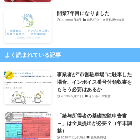
開業7年目になりました
2026年8月3日
自己紹介、当事務所の特徴
よく読まれている記事
事業者が”市営駐車場”に駐車した
場合、インボイス番号付領収書を
もらう必要はあるか
2023年5月11日
インボイス制度
「給与所得者の基礎控除申告書
～」は全員提出が必要？（年末調
整）
2020年11月10日
源泉所得税