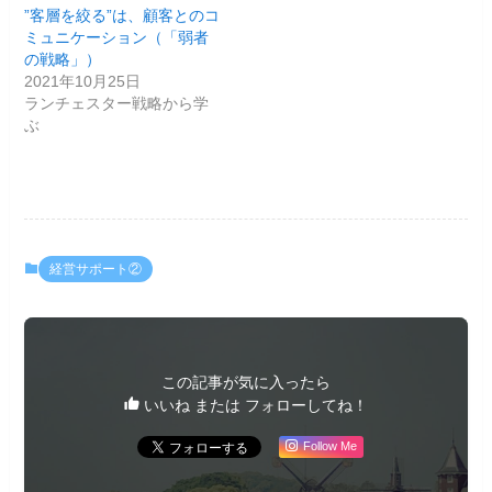
”客層を絞る”は、顧客とのコ
ミュニケーション（「弱者
の戦略」）
2021年10月25日
ランチェスター戦略から学
ぶ
経営サポート②
この記事が気に入ったら
いいね または フォローしてね！
Follow Me