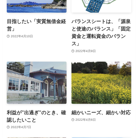
目指したい「実質無借金経
バランスシートは、「源泉
営」
と使途のバランス」「固定
資金と運転資金のバラン
2022年4月10日
ス」
2022年4月9日
利益が”出過ぎ”のとき、確
細かいニーズ、細かい対応
認したいこと
2022年4月6日
2022年4月7日