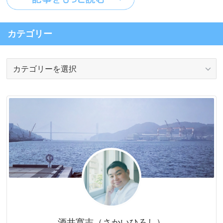
カテゴリー
カ
テ
ゴ
リ
ー
酒井寛志（さかいひろし）