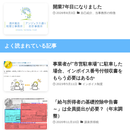
開業7年目になりました
2026年8月3日
自己紹介、当事務所の特徴
よく読まれている記事
事業者が”市営駐車場”に駐車した
場合、インボイス番号付領収書を
もらう必要はあるか
2023年5月11日
インボイス制度
「給与所得者の基礎控除申告書
～」は全員提出が必要？（年末調
整）
2020年11月10日
源泉所得税