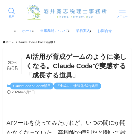
検索
メニュー
ホーム
当事務所について
業務案内
お問合せ
ホーム
ClaudeCode＆Codex活用
AI活用が育成ゲームのように楽し
2026
くなる。Claude Codeで実感する
6/05
「成長する道具」
ClaudeCode＆Codex活用
「生成AI」”実装化”試行錯誤
2026年6月5日
AIツールを使ってみたけれど、いつの間にか開
かなくなっていた。高機能で便利だと聞いて試