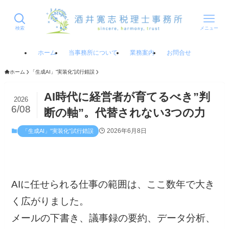
検索
メニュー
ホーム
当事務所について
業務案内
お問合せ
ホーム
「生成AI」”実装化”試行錯誤
AI時代に経営者が育てるべき”判
2026
6/08
断の軸”。代替されない3つの力
2026年6月8日
「生成AI」”実装化”試行錯誤
AIに任せられる仕事の範囲は、ここ数年で大き
く広がりました。
メールの下書き、議事録の要約、データ分析、