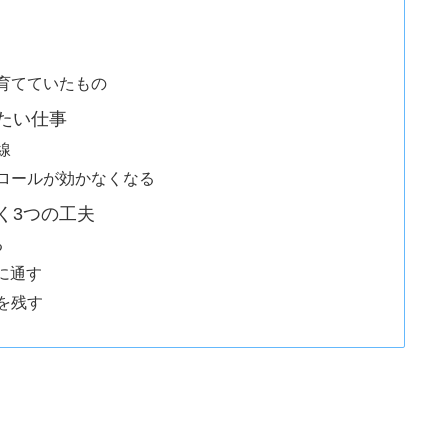
育てていたもの
たい仕事
線
ロールが効かなくなる
く3つの工夫
る
に通す
を残す