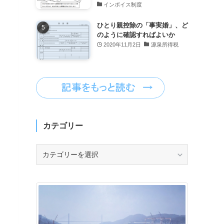
インボイス制度
ひとり親控除の「事実婚」、ど
のように確認すればよいか
2020年11月2日
源泉所得税
カテゴリー
カ
テ
ゴ
リ
ー