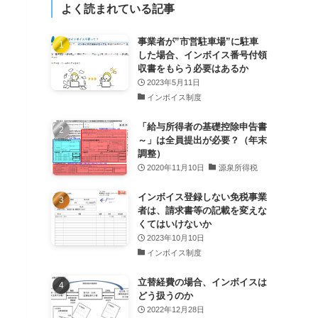
よく読まれている記事
事業者が”市営駐車場”に駐車
した場合、インボイス番号付領
収書をもらう必要はあるか
2023年5月11日
インボイス制度
「給与所得者の基礎控除申告書
～」は全員提出が必要？（年末
調整）
2020年11月10日
源泉所得税
インボイス登録しない免税事業
者は、請求書等の記載を変えな
くてはいけないか
2023年10月10日
インボイス制度
立替経費の場合、インボイスは
どう扱うのか
2022年12月28日