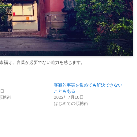
崇福寺。言葉が必要でない迫力を感じます。
客観的事実を集めても解決できない
4日
こともある
傾聴術
2022年7月10日
はじめての傾聴術