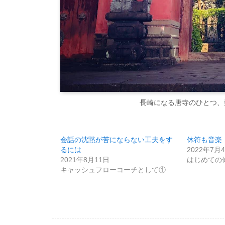
長崎になる唐寺のひとつ、
会話の沈黙が苦にならない工夫をす
休符も音楽
るには
2022年7月
2021年8月11日
はじめての
キャッシュフローコーチとして①