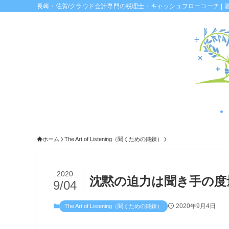
長崎・佐賀/クラウド会計専門の税理士・キャッシュフローコーチ | 
ホーム
The Art of Listening（聞くための鍛錬）
2020
沈黙の迫力は聞き手の度
9/04
2020年9月4日
The Art of Listening（聞くための鍛錬）