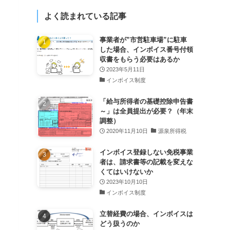
よく読まれている記事
事業者が”市営駐車場”に駐車
した場合、インボイス番号付領
収書をもらう必要はあるか
2023年5月11日
インボイス制度
「給与所得者の基礎控除申告書
～」は全員提出が必要？（年末
調整）
2020年11月10日
源泉所得税
インボイス登録しない免税事業
者は、請求書等の記載を変えな
くてはいけないか
2023年10月10日
インボイス制度
立替経費の場合、インボイスは
どう扱うのか