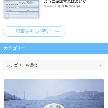
ように確認すればよいか
2020年11月2日
源泉所得税
カテゴリー
カ
テ
ゴ
リ
ー