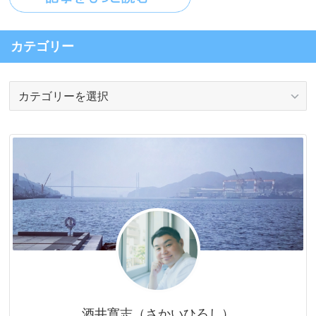
カテゴリー
カ
テ
ゴ
リ
ー
酒井寛志（さかいひろし）