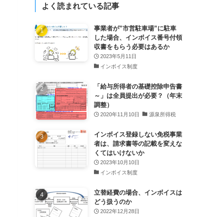
よく読まれている記事
事業者が”市営駐車場”に駐車
した場合、インボイス番号付領
収書をもらう必要はあるか
2023年5月11日
インボイス制度
「給与所得者の基礎控除申告書
～」は全員提出が必要？（年末
調整）
2020年11月10日
源泉所得税
インボイス登録しない免税事業
者は、請求書等の記載を変えな
くてはいけないか
2023年10月10日
インボイス制度
立替経費の場合、インボイスは
どう扱うのか
2022年12月28日