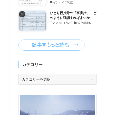
インボイス制度
ひとり親控除の「事実婚」、ど
のように確認すればよいか
2020年11月2日
源泉所得税
カテゴリー
カ
テ
ゴ
リ
ー