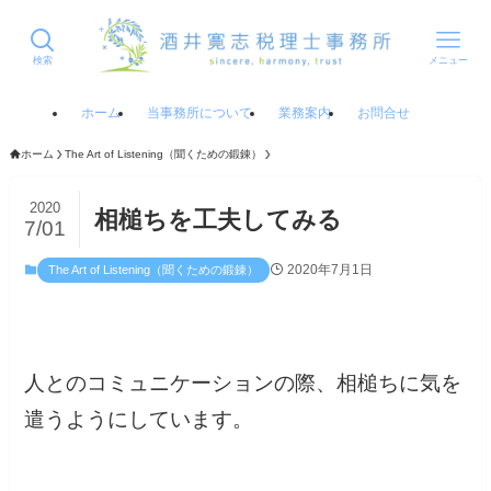
検索
メニュー
ホーム
当事務所について
業務案内
お問合せ
ホーム
The Art of Listening（聞くための鍛錬）
2020
相槌ちを工夫してみる
7/01
2020年7月1日
The Art of Listening（聞くための鍛錬）
人とのコミュニケーションの際、相槌ちに気を
遣うようにしています。