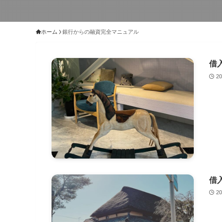
ホーム
銀行からの融資完全マニュアル
借
2
借
2