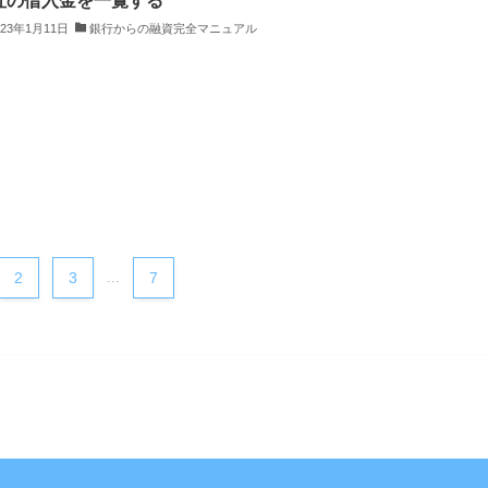
社の借入金を一覧する
023年1月11日
銀行からの融資完全マニュアル
2
3
...
7