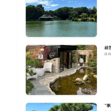
経
2
”