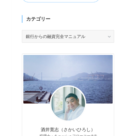
カテゴリー
カ
テ
ゴ
リ
ー
酒井寛志（さかいひろし）