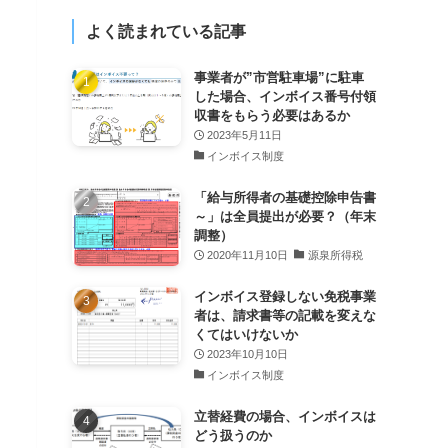
よく読まれている記事
事業者が”市営駐車場”に駐車
した場合、インボイス番号付領
収書をもらう必要はあるか
2023年5月11日
インボイス制度
「給与所得者の基礎控除申告書
～」は全員提出が必要？（年末
調整）
2020年11月10日
源泉所得税
インボイス登録しない免税事業
者は、請求書等の記載を変えな
くてはいけないか
2023年10月10日
インボイス制度
立替経費の場合、インボイスは
どう扱うのか