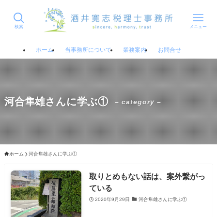
検索
メニュー
ホーム
当事務所について
業務案内
お問合せ
河合隼雄さんに学ぶ①
– category –
ホーム
河合隼雄さんに学ぶ①
取りとめもない話は、案外繋がっ
ている
2020年9月29日
河合隼雄さんに学ぶ①