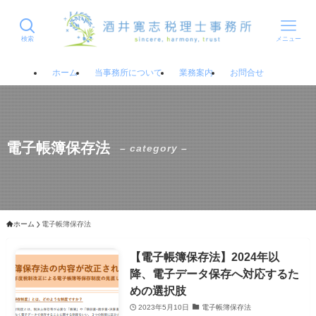
検索
メニュー
ホーム
当事務所について
業務案内
お問合せ
電子帳簿保存法
– category –
ホーム
電子帳簿保存法
【電子帳簿保存法】2024年以
降、電子データ保存へ対応するた
めの選択肢
2023年5月10日
電子帳簿保存法