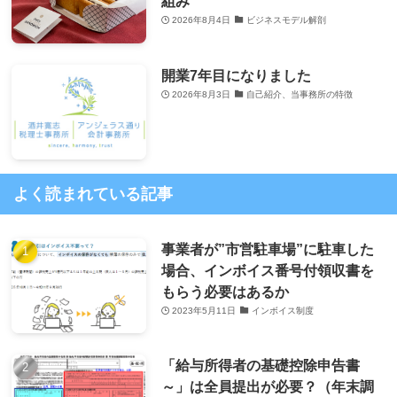
組み
2026年8月4日
ビジネスモデル解剖
開業7年目になりました
2026年8月3日
自己紹介、当事務所の特徴
よく読まれている記事
事業者が”市営駐車場”に駐車した
場合、インボイス番号付領収書を
もらう必要はあるか
2023年5月11日
インボイス制度
「給与所得者の基礎控除申告書
～」は全員提出が必要？（年末調