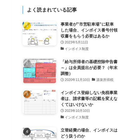
よく読まれている記事
事業者が”市営駐車場”に駐車
した場合、インボイス番号付領
収書をもらう必要はあるか
2023年5月11日
インボイス制度
「給与所得者の基礎控除申告書
～」は全員提出が必要？（年末
調整）
2020年11月10日
源泉所得税
インボイス登録しない免税事業
者は、請求書等の記載を変えな
くてはいけないか
2023年10月10日
インボイス制度
立替経費の場合、インボイスは
どう扱うのか