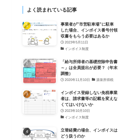
よく読まれている記事
事業者が”市営駐車場”に駐車
した場合、インボイス番号付領
収書をもらう必要はあるか
2023年5月11日
インボイス制度
「給与所得者の基礎控除申告書
～」は全員提出が必要？（年末
調整）
2020年11月10日
源泉所得税
インボイス登録しない免税事業
者は、請求書等の記載を変えな
くてはいけないか
2023年10月10日
インボイス制度
立替経費の場合、インボイスは
どう扱うのか