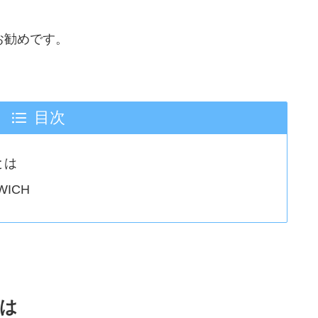
にお勧めです。
目次
とは
WICH
とは