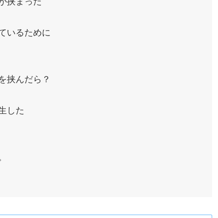
が挟まった
ているために
を挟んだら？
生した
。