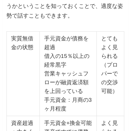
うかということを知っておくことで、適度な姿
勢で話すこともできます。
実質無借
手元資金が債務を
とても
金の状態
超過
よく見
借入の15％以上の
られる
経常黒字
（プロ
営業キャッシュフ
パーで
ローが融資返済額
の交渉
を上回っている
可能）
手元資金：月商の3
ヶ月程度
資産超過
手元資金+換金可能
よく見