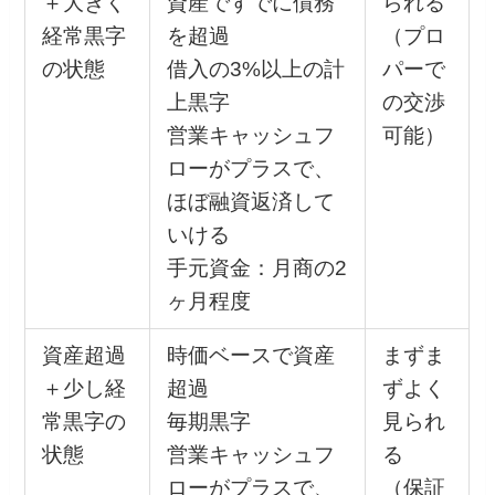
＋大きく
資産ですでに債務
られる
経常黒字
を超過
（プロ
の状態
借入の3%以上の計
パーで
上黒字
の交渉
営業キャッシュフ
可能）
ローがプラスで、
ほぼ融資返済して
いける
手元資金：月商の2
ヶ月程度
資産超過
時価ベースで資産
まずま
＋少し経
超過
ずよく
常黒字の
毎期黒字
見られ
状態
営業キャッシュフ
る
ローがプラスで、
（保証