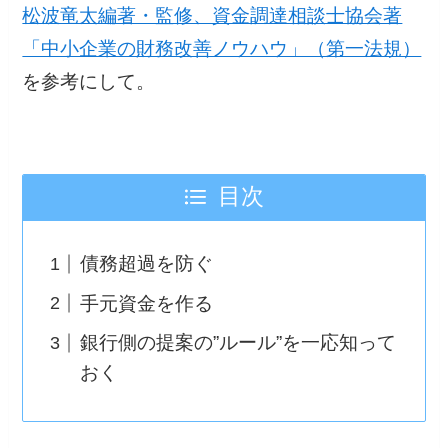
松波竜太編著・監修、資金調達相談士協会著
「中小企業の財務改善ノウハウ」（第一法規）
を参考にして。
目次
債務超過を防ぐ
手元資金を作る
銀行側の提案の”ルール”を一応知って
おく