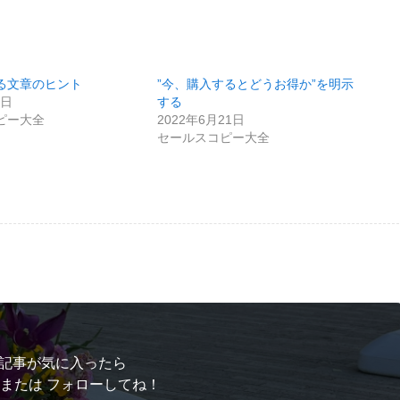
る文章のヒント
”今、購入するとどうお得か”を明示
9日
する
ピー大全
2022年6月21日
セールスコピー大全
記事が気に入ったら
 または フォローしてね！