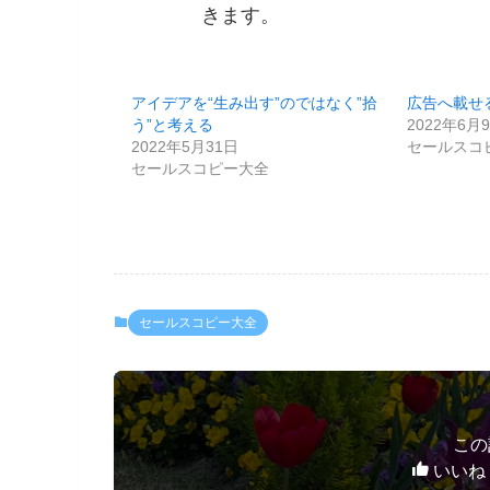
きます。
アイデアを“生み出す”のではなく”拾
広告へ載せ
う”と考える
2022年6月
2022年5月31日
セールスコ
セールスコピー大全
セールスコピー大全
この
いいね