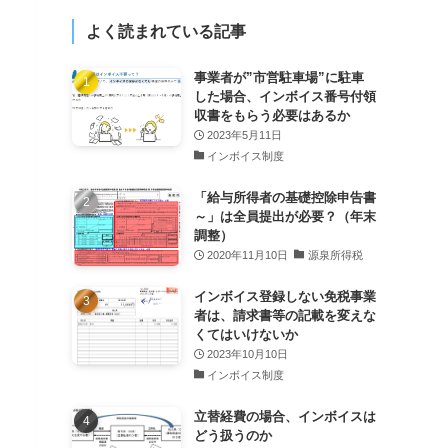
よく読まれている記事
事業者が”市営駐車場”に駐車
した場合、インボイス番号付領
収書をもらう必要はあるか
2023年5月11日
インボイス制度
「給与所得者の基礎控除申告書
～」は全員提出が必要？（年末
調整）
2020年11月10日
源泉所得税
インボイス登録しない免税事業
者は、請求書等の記載を変えな
くてはいけないか
2023年10月10日
インボイス制度
立替経費の場合、インボイスは
どう扱うのか