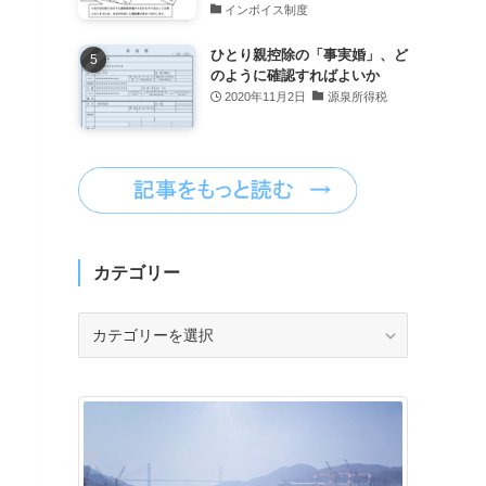
インボイス制度
ひとり親控除の「事実婚」、ど
のように確認すればよいか
2020年11月2日
源泉所得税
カテゴリー
カ
テ
ゴ
リ
ー