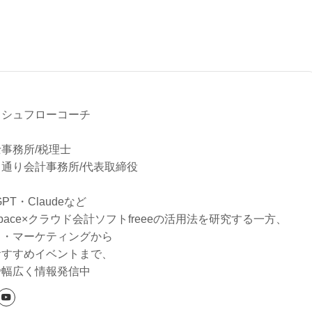
る
ッシュフローコーチ
事務所/税理士
通り会計事務所/代表取締役
tGPT・Claudeなど
rkspace×クラウド会計ソフトfreeeの活用法を研究する一方、
り・マーケティングから
おすすめイベントまで、
で幅広く情報発信中