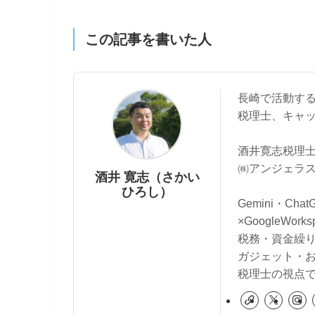
この記事を書いた人
長崎で活動す
税理士、キャ
酒井寛志税理士
㈱アンジェラス
酒井 寛志（さかい
ひろし）
Gemini・Cha
×GoogleWo
税務・資金繰
ガジェット・
税理士の視点