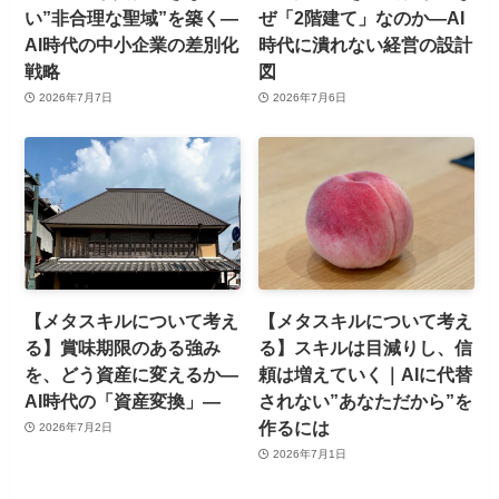
い”非合理な聖域”を築く—
ぜ「2階建て」なのか—AI
AI時代の中小企業の差別化
時代に潰れない経営の設計
戦略
図
2026年7月7日
2026年7月6日
【メタスキルについて考え
【メタスキルについて考え
る】賞味期限のある強み
る】スキルは目減りし、信
を、どう資産に変えるか—
頼は増えていく｜AIに代替
AI時代の「資産変換」—
されない”あなただから”を
作るには
2026年7月2日
2026年7月1日