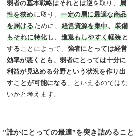
弱者の基本戦略はそれとは逆
を取り、
属
性を狭め
に取り、
一定の層に最適な商品
を届ける
ために、
経営資源を集中
、
装備
もそれに特化
し、
進退もしやすく軽装
と
する
ことによって、
強者にとっては経営
効率が悪くとも、弱者にとっては十分に
利益が見込める分野という状況を作り出
すことが可能になる
、といえるのではな
いかと考えます。
”誰かにとっての最適”を突き詰めること