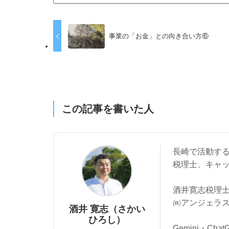
事業の「お金」との向き合い方⑥
この記事を書いた人
長崎で活動す
税理士、キャ
酒井寛志税理士
㈱アンジェラス
酒井 寛志（さかい
ひろし）
Gemini・Cha