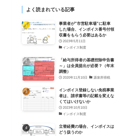
よく読まれている記事
事業者が”市営駐車場”に駐車
した場合、インボイス番号付領
収書をもらう必要はあるか
2023年5月11日
インボイス制度
「給与所得者の基礎控除申告書
～」は全員提出が必要？（年末
調整）
2020年11月10日
源泉所得税
インボイス登録しない免税事業
者は、請求書等の記載を変えな
くてはいけないか
2023年10月10日
インボイス制度
立替経費の場合、インボイスは
どう扱うのか