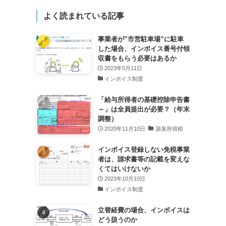
よく読まれている記事
事業者が”市営駐車場”に駐車
した場合、インボイス番号付領
収書をもらう必要はあるか
2023年5月11日
インボイス制度
「給与所得者の基礎控除申告書
～」は全員提出が必要？（年末
調整）
2020年11月10日
源泉所得税
インボイス登録しない免税事業
者は、請求書等の記載を変えな
くてはいけないか
2023年10月10日
インボイス制度
立替経費の場合、インボイスは
どう扱うのか