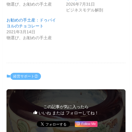
物選び、お勧めの手土産
2026年7月31日
ビジネスモデル解剖
お勧めの手土産：ドゥバイ
ヨルのチョコレート
2021年3月14日
物選び、お勧めの手土産
経営サポート②
この記事が気に入ったら
いいね または フォローしてね！
Follow Me