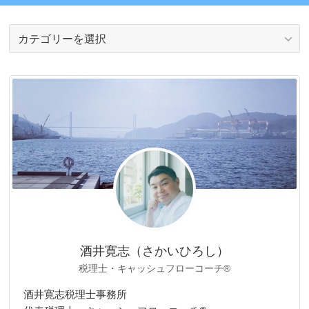
カ
テ
ゴ
リ
ー
酒井寛志（さかいひろし）
税理士・キャッシュフローコーチ®
酒井寛志税理士事務所