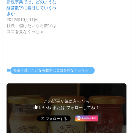
新規事業では、どのような
経営数字に着目していくべ
きか
2022年10月11日
社長！儲けたいなら数字は
ココを見なくっちゃ！
社長！儲けたいなら数字はココを見なくっちゃ！
この記事が気に入ったら
いいね または フォローしてね！
Follow Me