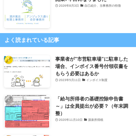
2026年8月3日
自己紹介、当事務所の特徴
よく読まれている記事
事業者が”市営駐車場”に駐車した
場合、インボイス番号付領収書を
もらう必要はあるか
2023年5月11日
インボイス制度
「給与所得者の基礎控除申告書
～」は全員提出が必要？（年末調
整）
2020年11月10日
源泉所得税