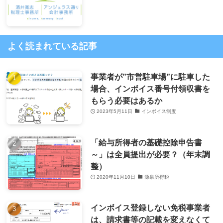
よく読まれている記事
事業者が”市営駐車場”に駐車した
場合、インボイス番号付領収書を
もらう必要はあるか
2023年5月11日
インボイス制度
「給与所得者の基礎控除申告書
～」は全員提出が必要？（年末調
整）
2020年11月10日
源泉所得税
インボイス登録しない免税事業者
は、請求書等の記載を変えなくて