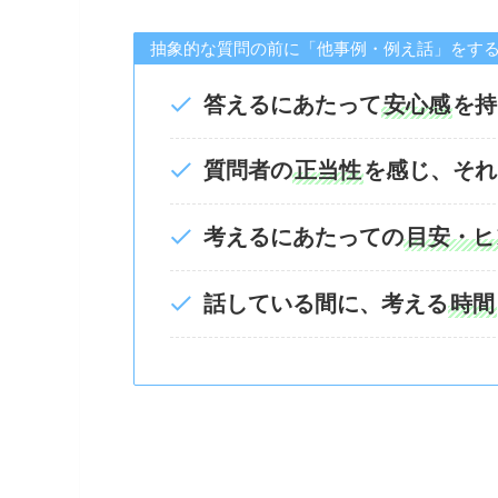
抽象的な質問の前に「他事例・例え話」をす
答えるにあたって
安心感
を持
質問者の
正当性
を感じ、それ
考えるにあたっての
目安・ヒ
話している間に、考える
時間