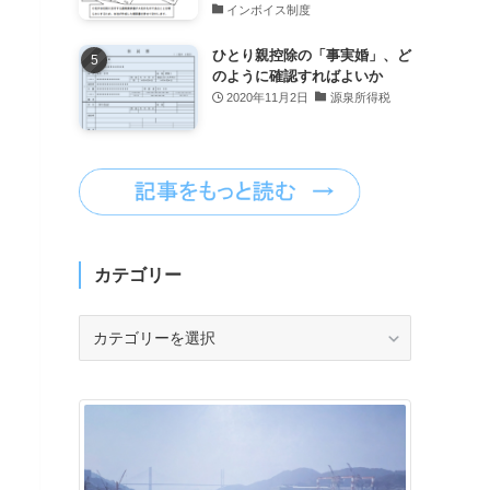
インボイス制度
ひとり親控除の「事実婚」、ど
のように確認すればよいか
2020年11月2日
源泉所得税
カテゴリー
カ
テ
ゴ
リ
ー