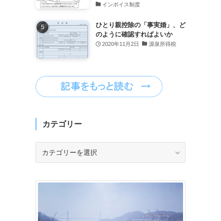
インボイス制度
ひとり親控除の「事実婚」、ど
のように確認すればよいか
2020年11月2日
源泉所得税
カテゴリー
カ
テ
ゴ
リ
ー