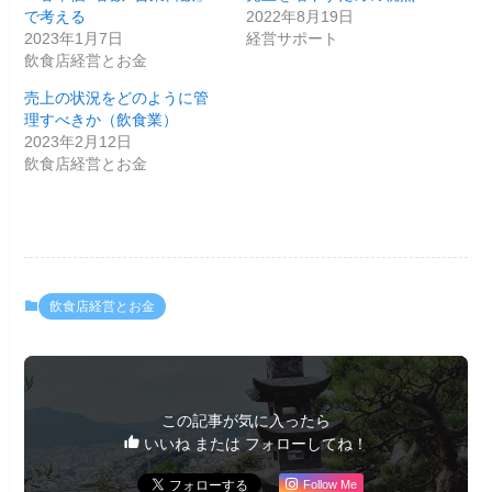
で考える
2022年8月19日
2023年1月7日
経営サポート
飲食店経営とお金
売上の状況をどのように管
理すべきか（飲食業）
2023年2月12日
飲食店経営とお金
飲食店経営とお金
この記事が気に入ったら
いいね または フォローしてね！
Follow Me