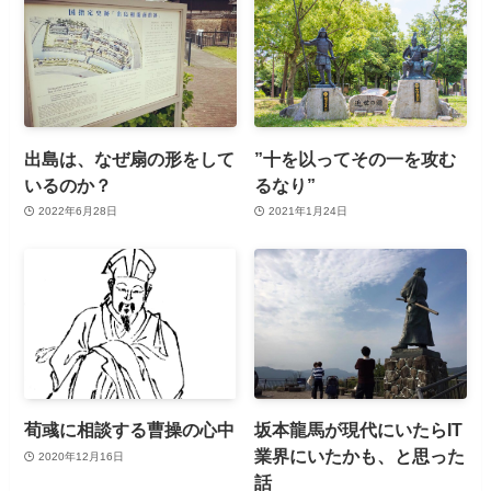
出島は、なぜ扇の形をして
”十を以ってその一を攻む
いるのか？
るなり”
2022年6月28日
2021年1月24日
荀彧に相談する曹操の心中
坂本龍馬が現代にいたらIT
業界にいたかも、と思った
2020年12月16日
話