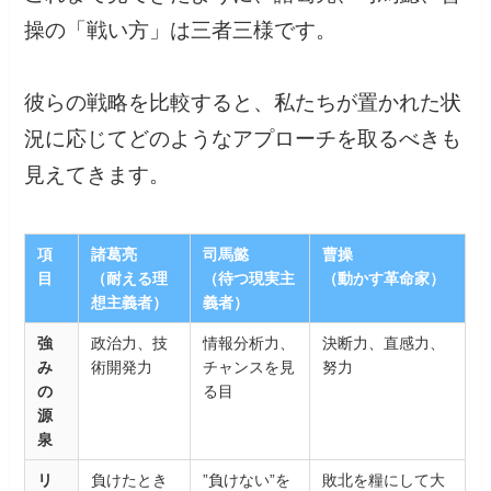
操の「戦い方」は三者三様です。
彼らの戦略を比較すると、私たちが置かれた状
況に応じてどのようなアプローチを取るべきも
見えてきます。
項
諸葛亮
司馬懿
曹操
目
（耐える理
（待つ現実主
（動かす革命家）
想主義者）
義者）
強
政治力、技
情報分析力、
決断力、直感力、
み
術開発力
チャンスを見
努力
の
る目
源
泉
リ
負けたとき
”負けない”を
敗北を糧にして大