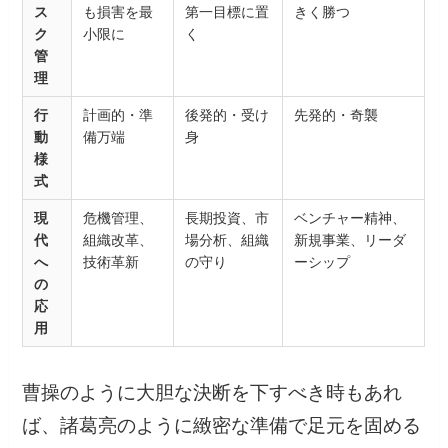
ス
も損害を最
第一目標に置
きく勝つ
ク
小限に
く
管
理
行
計画的・準
後発的・受け
先発的・奇襲
動
備万端
身
様
式
現
危機管理、
長期投資、市
ベンチャー精神、
代
組織改革、
場分析、組織
新規事業、リーダ
へ
技術革新
の守り
ーシップ
の
応
用
曹操のように大胆な決断を下すべき時もあれ
ば、諸葛亮のように緻密な準備で足元を固める