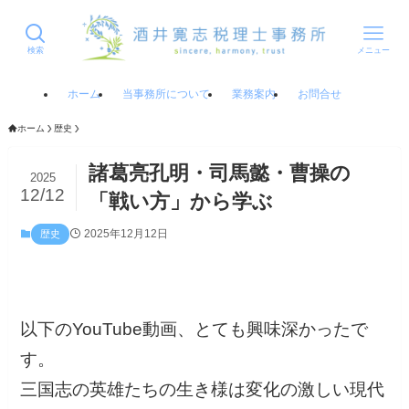
検索
メニュー
ホーム
当事務所について
業務案内
お問合せ
ホーム
歴史
諸葛亮孔明・司馬懿・曹操の
2025
12/12
「戦い方」から学ぶ
2025年12月12日
歴史
以下のYouTube動画、とても興味深かったで
す。
三国志の英雄たちの生き様は変化の激しい現代