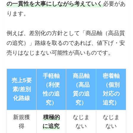
の一貫性を大事にしながら考えていく
必要があ
ります。
例えば、差別化の方針として「商品軸（高品質
の追究）」路線を取るのであれば、値下げ・安
売りはなじまない可能性が高いものです。
手軽軸
商品軸
密着軸
売上5要
（利便
（高品
（個別
素/差別
性の追
質の追
対応の
化路線
究）
究）
追究）
新規獲
積極的
なじま
なじま
得
に追究
ない
ない