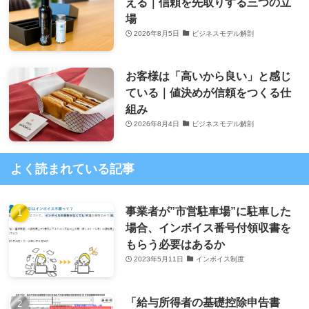
える｜信頼を先取りする三つの立
場
2026年8月5日
ビジネスモデル解剖
お客様は「高いから良い」と感じ
ている｜値決めが信頼をつくる仕
組み
2026年8月4日
ビジネスモデル解剖
よく読まれている記事
事業者が”市営駐車場”に駐車した
場合、インボイス番号付領収書を
もらう必要はあるか
2023年5月11日
インボイス制度
「給与所得者の基礎控除申告書