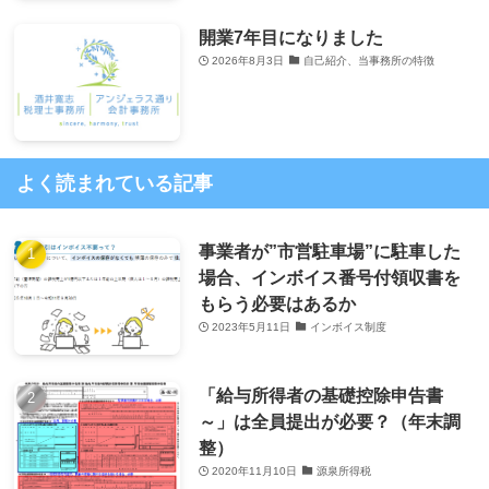
開業7年目になりました
2026年8月3日
自己紹介、当事務所の特徴
よく読まれている記事
事業者が”市営駐車場”に駐車した
場合、インボイス番号付領収書を
もらう必要はあるか
2023年5月11日
インボイス制度
「給与所得者の基礎控除申告書
～」は全員提出が必要？（年末調
整）
2020年11月10日
源泉所得税