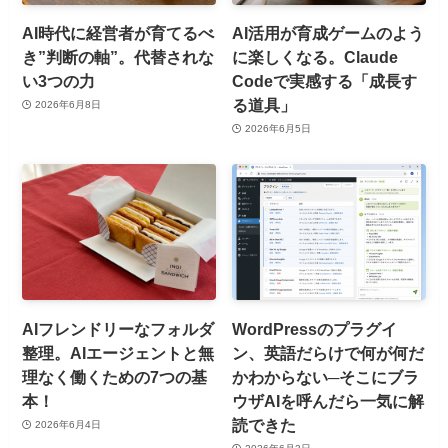
AI時代に経営者が育てるべ
AI活用が育成ゲームのよう
き”判断の軸”。代替されな
に楽しくなる。Claude
い3つの力
Codeで実感する「成長す
る道具」
2026年6月8日
2026年6月5日
AIフレンドリーなフォルダ
WordPressのプラグイ
整理。AIエージェントと無
ン、英語だらけで何が何だ
理なく働くための7つの基
かわからない─そこにブラ
本！
ウザAIを呼んだら一気に解
読できた
2026年6月4日