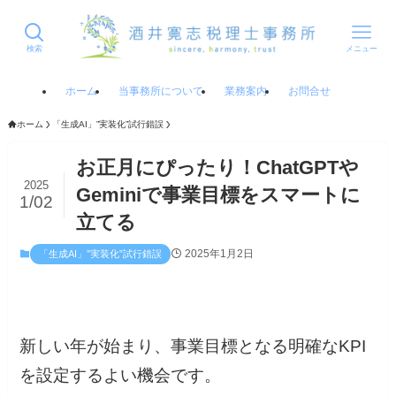
検索
メニュー
ホーム
当事務所について
業務案内
お問合せ
ホーム
「生成AI」”実装化”試行錯誤
お正月にぴったり！ChatGPTや
2025
Geminiで事業目標をスマートに
1/02
立てる
2025年1月2日
「生成AI」”実装化”試行錯誤
新しい年が始まり、事業目標となる明確なKPI
を設定するよい機会です。