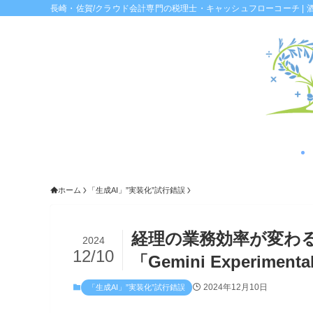
長崎・佐賀/クラウド会計専門の税理士・キャッシュフローコーチ | 
ホーム
「生成AI」”実装化”試行錯誤
経理の業務効率が変わる
2024
12/10
「Gemini Experimen
2024年12月10日
「生成AI」”実装化”試行錯誤