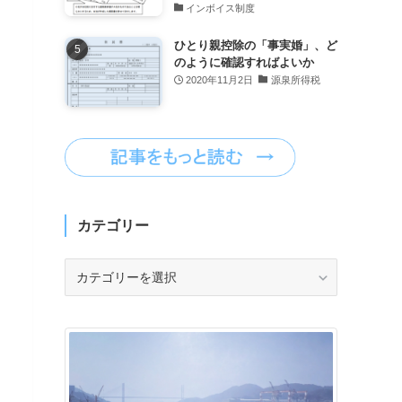
インボイス制度
ひとり親控除の「事実婚」、ど
のように確認すればよいか
2020年11月2日
源泉所得税
カテゴリー
カ
テ
ゴ
リ
ー