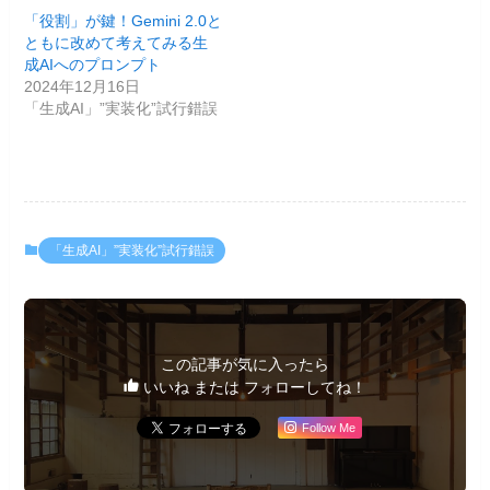
「役割」が鍵！Gemini 2.0と
ともに改めて考えてみる生
成AIへのプロンプト
2024年12月16日
「生成AI」”実装化”試行錯誤
「生成AI」”実装化”試行錯誤
この記事が気に入ったら
いいね または フォローしてね！
Follow Me