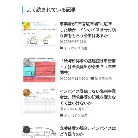
よく読まれている記事
事業者が”市営駐車場”に駐車
した場合、インボイス番号付領
収書をもらう必要はあるか
2023年5月11日
インボイス制度
「給与所得者の基礎控除申告書
～」は全員提出が必要？（年末
調整）
2020年11月10日
源泉所得税
インボイス登録しない免税事業
者は、請求書等の記載を変えな
くてはいけないか
2023年10月10日
インボイス制度
立替経費の場合、インボイスは
どう扱うのか