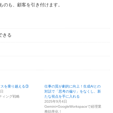
ものも、顧客を引き付けます。
できる
アスを乗り越える③
仕事の質が劇的に向上！生成AIとの
1日
対話で「思考の偏り」をなくし、新
ティング戦略
たな視点を手に入れる
2025年9月4日
Gemini×GoogleWorkspaceで経理業
務効率化！