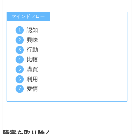
マインドフロー
認知
興味
行動
比較
購買
利用
愛情
障害を取り除く