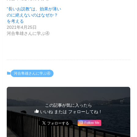
”長いお説教”は、効果が薄い
のに絶えないのはなぜか？
を考える
2021年4月25日
河合隼雄さんに学ぶ④
河合隼雄さんに学ぶ④
この記事が気に入ったら
いいね または フォローしてね！
Follow Me