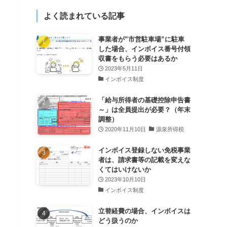
よく読まれている記事
事業者が”市営駐車場”に駐車
した場合、インボイス番号付領
収書をもらう必要はあるか
2023年5月11日
インボイス制度
「給与所得者の基礎控除申告書
～」は全員提出が必要？（年末
調整）
2020年11月10日
源泉所得税
インボイス登録しない免税事業
者は、請求書等の記載を変えな
くてはいけないか
2023年10月10日
インボイス制度
立替経費の場合、インボイスは
どう扱うのか