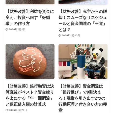
【財務改善】利益を資金に
【財務改善】赤字からの脱
変え、投資へ回す「好循
却！スムーズなリスケジュ
環」の作り方
ールと資金調達の「王道」
とは？
2026年2月2日
2026年1月30日
【財務改善】銀行融資は決
【財務改善】資金調達は
算直後がベスト？資金繰り
「銀行選び」で9割決ま
を楽にする「年一回調達」
る！融資を引き出す2つの
と適正借入額の計算式
行動原理と付き合い方の極
意
2026年1月29日